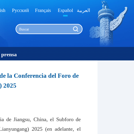
ish
Русский
Français
Español
العربية
 prensa
de la Conferencia del Foro de
g) 2025
ia de Jiangsu, China, el Subforo de
Lianyungang) 2025 (en adelante, el