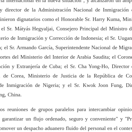
ria internacional en la nueva situación", y alcanzaron un am
 y director de la Administración Nacional de Inmigración 
rvinieron dignatarios como el Honorable Sr. Harry Kuma, Min
el Sr. Mátyás Hegyaljai, Consejero Principal del Ministro d
terio de Inmigración y Corrección de Indonesia; el Sr. Uuga
 el Sr. Armando García, Superintendente Nacional de Migrac
rtes del Ministerio del Interior de Arabia Saudita; el Cor
ación y Extranjería de Cuba; el Sr. Cha Yong-Ho, Director 
n de Corea, Ministerio de Justicia de la República de Co
 de Inmigración de Nigeria; y el Sr. Kwok Joon Fung, Di
ng, China.
os reuniones de grupos paralelos para intercambiar opini
a garantizar un flujo ordenado, seguro y conveniente" y "P
romover un despacho aduanero fluido del personal en el contex