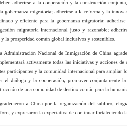
deben adherirse a la cooperación y la construcción conjunta,
 la gobernanza migratoria; adherirse a la reforma y la innova
nado y eficiente para la gobernanza migratoria; adherirse a
stión migratoria internacional justo y razonable; adheri
 y la prosperidad común global inclusivos y sostenibles.
a Administración Nacional de Inmigración de China agrade
Implementará activamente todas las iniciativas y acciones d
rtes participantes y la comunidad internacional para ampliar l
cer el diálogo y la cooperación, promover conjuntamente l
strucción de una comunidad de destino común para la humani
agradecieron a China por la organización del subforo, elogi
bforo, y expresaron la expectativa de continuar fortaleciendo 