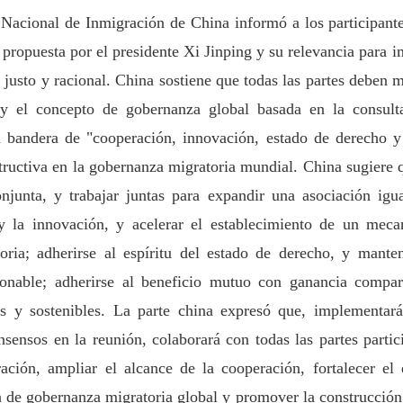
 Nacional de Inmigración de China informó a los participant
 propuesta por el presidente Xi Jinping y su relevancia para 
justo y racional. China sostiene que todas las partes deben
 el concepto de gobernanza global basada en la consulta
la bandera de "cooperación, innovación, estado de derecho y
uctiva en la gobernanza migratoria mundial. China sugiere q
njunta, y trabajar juntas para expandir una asociación igua
 y la innovación, y acelerar el establecimiento de un me
toria; adherirse al espíritu del estado de derecho, y mant
azonable; adherirse al beneficio mutuo con ganancia compar
s y sostenibles. La parte china expresó que, implementará 
sensos en la reunión, colaborará con todas las partes partic
ación, ampliar el alcance de la cooperación, fortalecer el
a de gobernanza migratoria global y promover la construcci