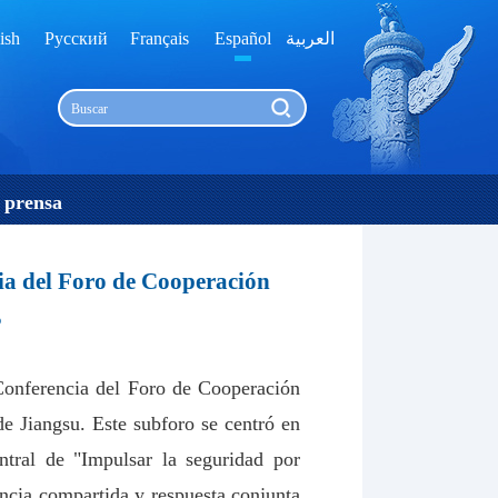
ish
Русский
Français
Español
العربية
 prensa
cia del Foro de Cooperación
5
Conferencia del Foro de Cooperación
e Jiangsu. Este subforo se centró en
ntral de "Impulsar la seguridad por
ancia compartida y respuesta conjunta