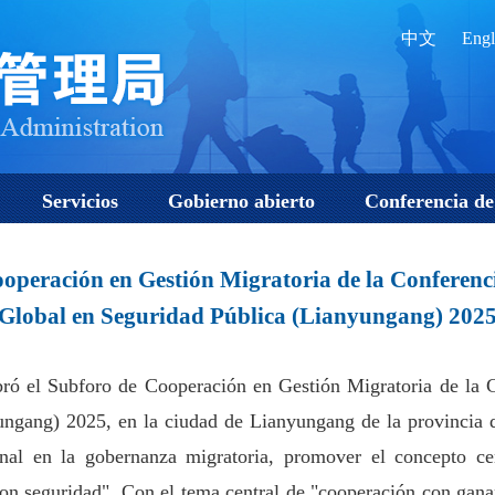
中文
Engl
Servicios
Gobierno abierto
Conferencia de
ooperación en Gestión Migratoria de la Conferen
Global en Seguridad Pública (Lianyungang) 202
ebró el Subforo de Cooperación en Gestión Migratoria de la 
ngang) 2025, en la ciudad de Lianyungang de la provincia d
nal en la gobernanza migratoria, promover el concepto ce
con seguridad". Con el tema central de "cooperación con gan